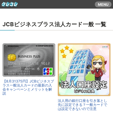
コ
MENU
ン
テ
ン
JCBビジネスプラス法人カード一般 一覧
ツ
ま
で
ス
キ
ッ
プ
す
る
【8月31375円】JCBビジネスプ
ラス一般法人カードの最新の入
会キャンペーンとメリットを解
説
法人用の銀行口座を引き落とし
先に設定できる？一般カードで
は設定できないので注意