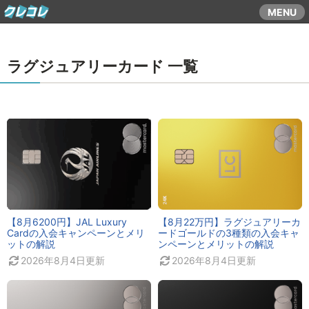
コ
MENU
ン
テ
ン
ラグジュアリーカード 一覧
ツ
ま
で
ス
キ
ッ
プ
す
る
【8月6200円】JAL Luxury
【8月22万円】ラグジュアリーカ
Cardの入会キャンペーンとメリ
ードゴールドの3種類の入会キャ
ットの解説
ンペーンとメリットの解説
2026年8月4日
更新
2026年8月4日
更新