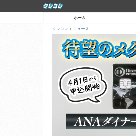
コ
ン
ホーム
テ
ン
クレコレ
ニュース
ツ
ま
で
ス
キ
ッ
プ
す
る