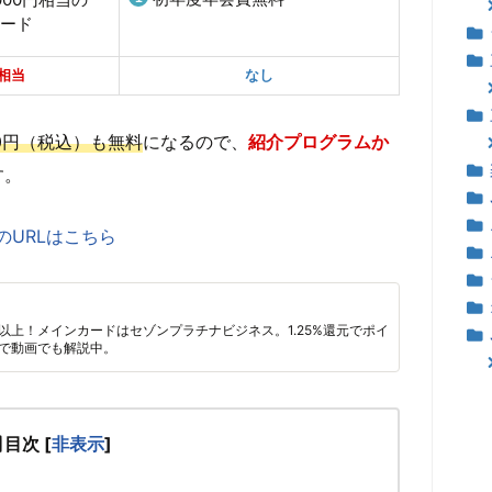
カード
円相当
なし
00円（税込）も無料
になるので、
紹介プログラムか
す。
URLはこちら
枚以上！メインカードはセゾンプラチナビジネス。1.25%還元でポイ
で動画でも解説中。
目次
[
非表示
]