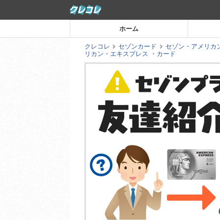
コ
ン
ホーム
テ
ン
クレコレ
セゾンカード
セゾン・アメリカ
ツ
リカン・エキスプレス ・カード
ま
で
ス
キ
ッ
プ
す
る