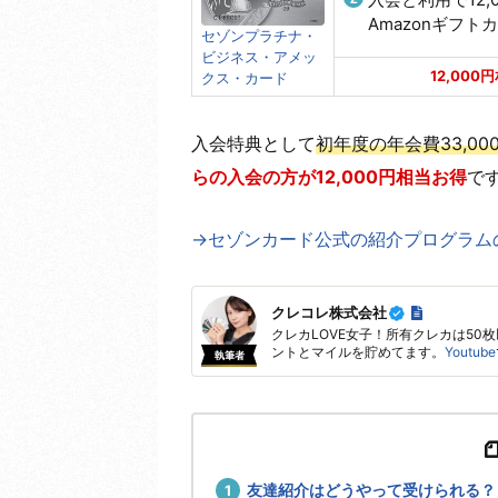
Amazonギフト
セゾンプラチナ・
ビジネス・アメッ
12,000
クス・カード
入会特典として
初年度の年会費33,0
らの入会の方が12,000円相当お得
で
→セゾンカード公式の紹介プログラムの
クレコレ株式会社
クレカLOVE女子！所有クレカは50
ントとマイルを貯めてます。
Youtube
執筆者
友達紹介はどうやって受けられる？