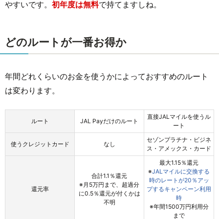
やすいです。
初年度は無料
で持てますしね。
どのルートが一番お得か
年間どれくらいのお金を使うかによっておすすめのルート
は変わります。
直接JALマイルを使うル
ルート
JAL Payだけのルート
ート
セゾンプラチナ・ビジネ
使うクレジットカード
なし
ス・アメックス・カード
最大1.15％還元
※
JALマイルに交換する
合計1.1％還元
時のレートが20％アッ
※月5万円まで、超過分
還元率
プするキャンペーン利用
に0.5％還元が付くかは
時
不明
※年間1500万円利用分
まで