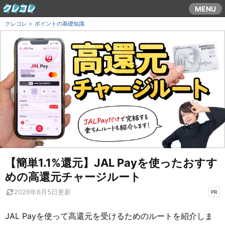
コ
MENU
ン
クレコレ
ポイントの基礎知識
テ
ン
ツ
ま
で
ス
キ
ッ
プ
す
る
【簡単1.1%還元】JAL Payを使ったおすす
めの高還元チャージルート
2026年6月5日
更新
PR
JAL Payを使って高還元を受けるためのルートを紹介しま