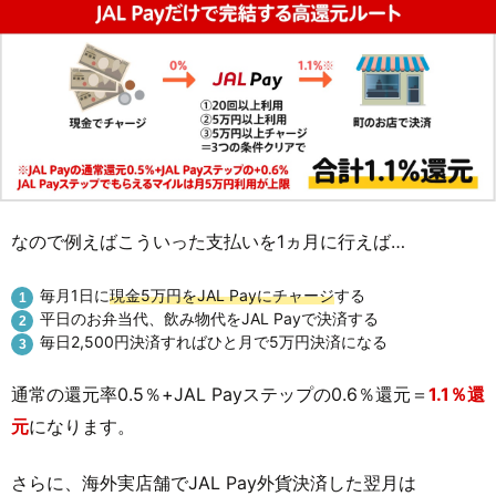
なので例えばこういった支払いを1ヵ月に行えば…
毎月1日に
現金5万円をJAL Payにチャージ
する
平日のお弁当代、飲み物代をJAL Payで決済する
毎日2,500円決済すればひと月で5万円決済になる
通常の還元率0.5％+JAL Payステップの0.6％還元＝
1.1％還
元
になります。
さらに、海外実店舗でJAL Pay外貨決済した翌月は