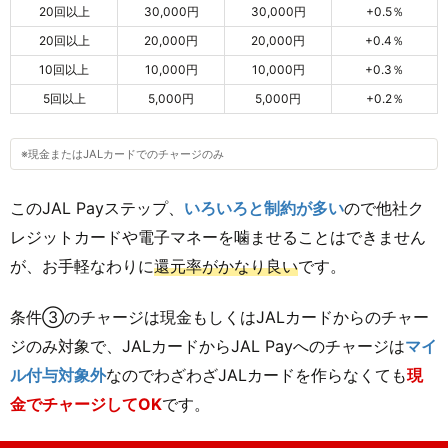
20回以上
30,000円
30,000円
+0.5％
20回以上
20,000円
20,000円
+0.4％
10回以上
10,000円
10,000円
+0.3％
5回以上
5,000円
5,000円
+0.2％
※現金またはJALカードでのチャージのみ
このJAL Payステップ、
いろいろと制約が多い
ので他社ク
レジットカードや電子マネーを噛ませることはできません
が、お手軽なわりに
還元率がかなり良い
です。
条件③のチャージは現金もしくはJALカードからのチャー
ジのみ対象で、JALカードからJAL Payへのチャージは
マイ
ル付与対象外
なのでわざわざJALカードを作らなくても
現
金でチャージしてOK
です。