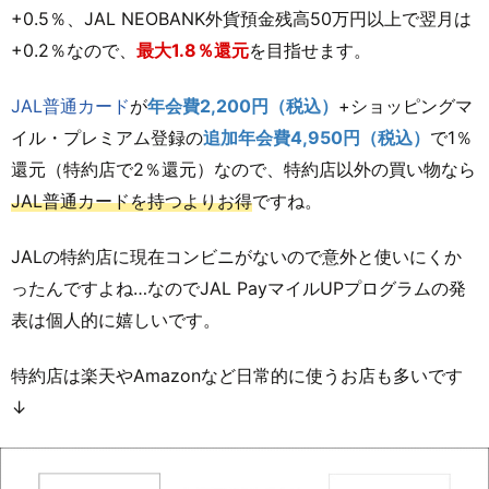
+0.5％、JAL NEOBANK外貨預金残高50万円以上で翌月は
+0.2％なので、
最大1.8％還元
を目指せます。
JAL普通カード
が
年会費2,200円（税込）
+ショッピングマ
イル・プレミアム登録の
追加年会費4,950円（税込）
で1％
還元（特約店で2％還元）なので、特約店以外の買い物なら
JAL普通カードを持つよりお得
ですね。
JALの特約店に現在コンビニがないので意外と使いにくか
ったんですよね…なのでJAL PayマイルUPプログラムの発
表は個人的に嬉しいです。
特約店は楽天やAmazonなど日常的に使うお店も多いです
↓