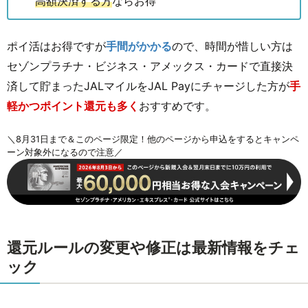
高額決済する方
ならお得
ポイ活はお得ですが
手間がかかる
ので、時間が惜しい方は
セゾンプラチナ・ビジネス・アメックス・カードで直接決
済して貯まったJALマイルをJAL Payにチャージした方が
手
軽かつポイント還元も多く
おすすめです。
＼8月31日まで＆このページ限定！他のページから申込をするとキャンペ
ーン対象外になるので注意／
還元ルールの変更や修正は最新情報をチェ
ック