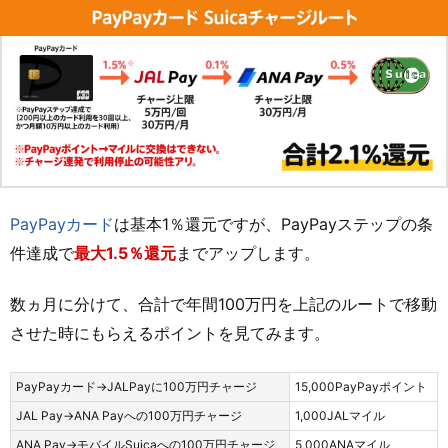
PayPayカード
は基本1％還元ですが、PayPayステップの条
件達成で
最大1.5％還元
までアップします。
数ヵ月に分けて、合計で年間100万円を上記のルートで移動
させた時にもらえるポイントを見てみます。
PayPayカード→JALPayに100万円チャージ
15,000PayPayポイント
JAL Pay→ANA Payへの100万円チャージ
1,000JALマイル
ANA Pay→モバイルSuicaへの100万円チャージ
5,000ANAマイル