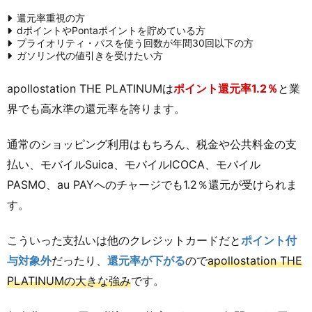
還元率重視の方
dポイントやPontaポイントを貯めている方
プライオリティ・パスを使う回数が年間30回以下の方
ガソリン代の値引きを受けたい方
apollostation THE PLATINUMは
ポイント還元率1.2％
と業
界でも高水準の還元率を誇ります。
通常のショッピング利用はもちろん、税金や公共料金の支
払い、モバイルSuica、モバイルICOCA、モバイル
PASMO、au PAYへのチャージでも1.2％還元が受けられま
す。
こういった支払いは他のクレジットカードだと
ポイント付
与対象外
だったり、
還元率が下がる
ので
apollostation THE
PLATINUMの大きな強み
です。