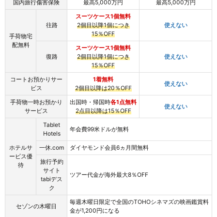
国内旅行傷害保険
最高5,000万円
最高5,000万円
スーツケース1個無料
往路
2個目以降1個につき
使えない
15％OFF
手荷物宅
配無料
スーツケース1個無料
復路
2個目以降1個につき
使えない
15％OFF
コートお預かりサー
1着無料
使えない
ビス
2個目以降は20％OFF
手荷物一時お預かり
出国時・帰国時
各1点無料
使えない
サービス
2点目以降は15％OFF
Tablet
年会費99米ドルが無料
Hotels
ホテルサ
一休.com
ダイヤモンド会員6ヵ月間無料
ービス優
旅行予約
待
サイト
ツアー代金が海外最大8％OFF
tabiデス
ク
毎週木曜日限定で全国のTOHOシネマズの映画鑑賞料
セゾンの木曜日
金が1,200円になる