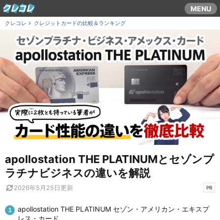
コ
MENU
ン
クレコレ
クレジットカードの比較＆ランキング
テ
ン
ツ
ま
で
ス
キ
ッ
プ
す
る
apollostation THE PLATINUMとセゾンプ
ラチナビジネスの違いを解説
2026年5月25日
更新
PR
apollostation THE PLATINUM セゾン・アメリカン・エキスプ
レス・カード