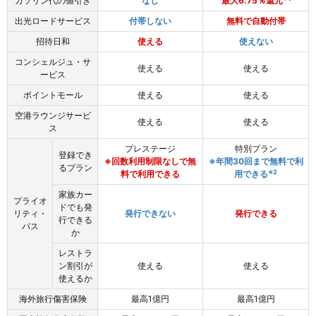
ガソリン代の値引き
なし
最大6.75％還元
出光ロードサービス
付帯しない
無料で自動付帯
招待日和
使える
使えない
コンシェルジュ・サ
使える
使える
ービス
ポイントモール
使える
使える
空港ラウンジサービ
使える
使える
ス
プレステージ
特別プラン
登録でき
※回数利用制限なしで無
※年間30回まで無料で利
るプラン
※2
料で利用できる
用できる
家族カー
プライオ
ドでも発
リティ・
発行できない
発行できる
行できる
パス
か
レストラ
ン割引が
使える
使える
使えるか
海外旅行傷害保険
最高1億円
最高1億円