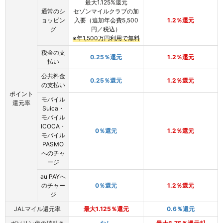
最大1.125%還元
通常のシ
セゾンマイルクラブの加
ョッピン
入要（追加年会費5,500
1.2％還元
グ
円／税込）
※年1,500万円利用で無料
税金の支
0.25％還元
1.2％還元
払い
公共料金
0.25％還元
1.2％還元
の支払い
ポイント
モバイル
還元率
Suica・
モバイル
ICOCA・
0％還元
1.2％還元
モバイル
PASMO
へのチャ
ージ
au PAYへ
のチャー
0％還元
1.2％還元
ジ
JALマイル還元率
最大1.125％還元
0.6％還元
※1