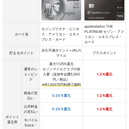
apollostation THE
セゾンプラチナ・ビジネ
PLATINUM セゾン・アメ
カード名
ス・アメリカン・エキス
リカン・エキスプレス・
プレス・カード
カード
永久不滅ポイント+JALの
貯まるポイント
プラスポイント
マイル
最大1.125%還元
通常のシ
セゾンマイルクラブの加
ョッピン
入要（追加年会費5,500
1.2％還元
グ
円／税込）
※年1,500万円利用で無料
税金の支
0.25％還元
1.2％還元
払い
公共料金
0.25％還元
1.2％還元
の支払い
ポイント
モバイル
還元率
Suica・