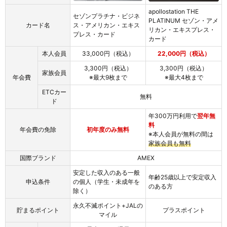
apollostation THE
セゾンプラチナ・ビジネ
PLATINUM セゾン・アメ
カード名
ス・アメリカン・エキス
リカン・エキスプレス・
プレス・カード
カード
本人会員
33,000円（税込）
22,000円（税込）
3,300円（税込）
3,300円（税込）
家族会員
年会費
※最大9枚まで
※最大4枚まで
ETCカー
無料
ド
年300万円利用で
翌年無
料
年会費の免除
初年度のみ無料
※本人会員が無料の間は
家族会員も無料
国際ブランド
AMEX
安定した収入のある一般
年齢25歳以上で安定収入
申込条件
の個人（学生・未成年を
のある方
除く）
永久不滅ポイント+JALの
貯まるポイント
プラスポイント
マイル