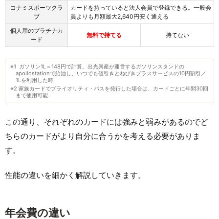
コナミスポーツクラ
カードを持っていると法人会員で登録できる。一般会
ブ
員よりも月額最大2,640円安く通える
個人用のプラチナカ
無料で持てる
持てない
ード
※1 ガソリン1L＝148円で計算。出光興産が運営するガソリンスタンドの
apollostationで給油し、いつでも値引きとねびきプラスサービスの10円割引／
1Lを利用した時
※2 家族カードでプライオリティ・パスを発行した場合は、カードごとに年間30回
まで使用可能
この通り、それぞれのカードには強みと弱みがあるのでど
ちらのカードがより自分に合うかを考える必要がありま
す。
性能の違いを細かく解説していきます。
年会費の違い