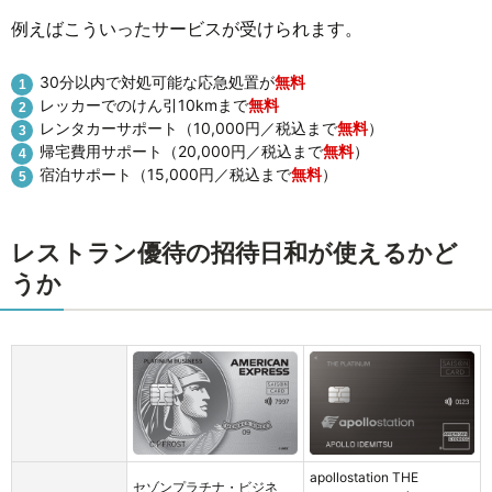
例えばこういったサービスが受けられます。
30分以内で対処可能な応急処置が
無料
レッカーでのけん引10kmまで
無料
レンタカーサポート（10,000円／税込まで
無料
）
帰宅費用サポート（20,000円／税込まで
無料
）
宿泊サポート（15,000円／税込まで
無料
）
レストラン優待の招待日和が使えるかど
うか
apollostation THE
セゾンプラチナ・ビジネ