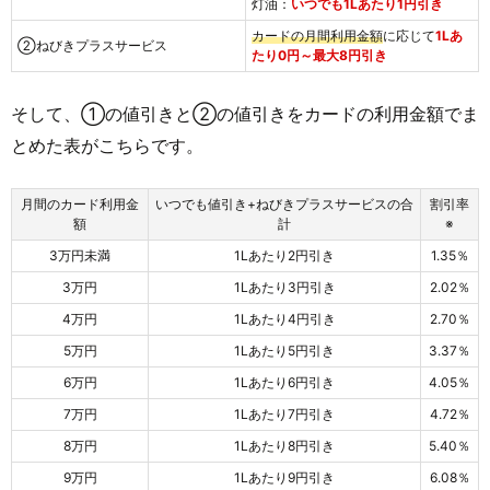
灯油：
いつでも1Lあたり1円引き
カードの月間利用金額
に応じて
1Lあ
②ねびきプラスサービス
たり0円～最大8円引き
そして、①の値引きと②の値引きをカードの利用金額でま
とめた表がこちらです。
月間のカード利用金
いつでも値引き+ねびきプラスサービスの合
割引率
額
計
※
3万円未満
1Lあたり2円引き
1.35％
3万円
1Lあたり3円引き
2.02％
4万円
1Lあたり4円引き
2.70％
5万円
1Lあたり5円引き
3.37％
6万円
1Lあたり6円引き
4.05％
7万円
1Lあたり7円引き
4.72％
8万円
1Lあたり8円引き
5.40％
9万円
1Lあたり9円引き
6.08％