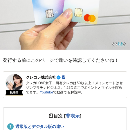
発行する前にこのページで違いを確認してくださいね！
クレコレ株式会社
クレカLOVE女子！所有クレカは50枚以上！メインカードはセ
ゾンプラチナビジネス。1.25%還元でポイントとマイルを貯め
てます。
Youtube
で動画でも解説中。
執筆者
目次
[
非表示
]
通常版とデジタル版の違い