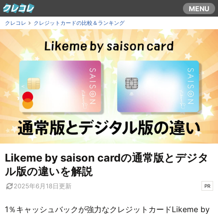
コ
MENU
ン
クレコレ
クレジットカードの比較＆ランキング
テ
ン
ツ
ま
で
ス
キ
ッ
プ
す
る
Likeme by saison cardの通常版とデジタ
ル版の違いを解説
2025年6月18日
更新
PR
1％キャッシュバックが強力なクレジットカードLikeme by