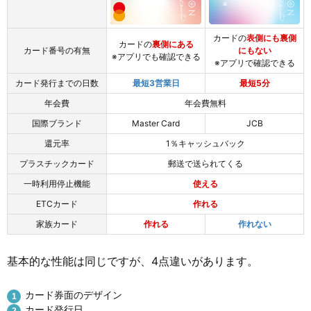
カードの
表側にも裏側
カードの
裏側にある
カード番号の有無
にもない
※アプリでも確認できる
※アプリで確認できる
カード発行までの日数
最短3営業日
最短5分
年会費
年会費無料
国際ブランド
Master Card
JCB
還元率
1％キャッシュバック
プラスチックカード
郵送で送られてくる
一時利用停止機能
使える
ETCカード
作れる
家族カード
作れる
作れない
基本的な性能は同じですが、4点違いがあります。
カード券面のデザイン
カード発行日