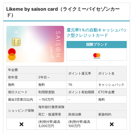
Likeme by saison card（ライクミーバイセゾンカー
ド）
還元率1％の自動キャッシュバッ
ク型クレジットカード
国際ブランド
年会費
ポイント還元率
ポイント名
初年度
2年目～
無料
無料
1%
キャッシュバック
発行スピード
利用限度額
ポイント有効期限
ETC年会費
最短3営業日以内
～150万円
-
無料
海外旅行傷害保険
ショッピング保険
死亡・後遺障害
疾病治療
家族特約
(利用付帯)最高
(利用付帯)最高
3,000万円
100万円