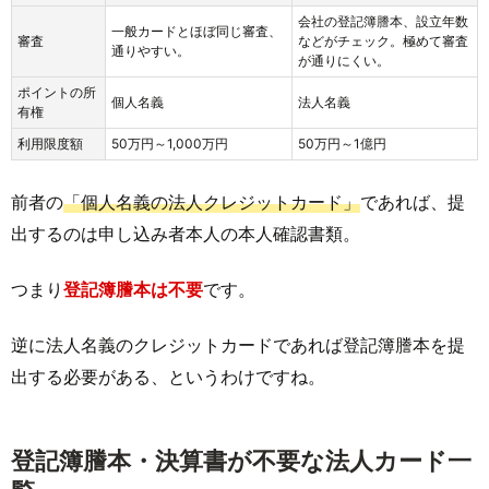
会社の登記簿謄本、設立年数
一般カードとほぼ同じ審査、
審査
などがチェック。極めて審査
通りやすい。
が通りにくい。
ポイントの所
個人名義
法人名義
有権
利用限度額
50万円～1,000万円
50万円～1億円
前者の
「個人名義の法人クレジットカード」
であれば、提
出するのは申し込み者本人の本人確認書類。
つまり
登記簿謄本は不要
です。
逆に法人名義のクレジットカードであれば登記簿謄本を提
出する必要がある、というわけですね。
登記簿謄本・決算書が不要な法人カード一