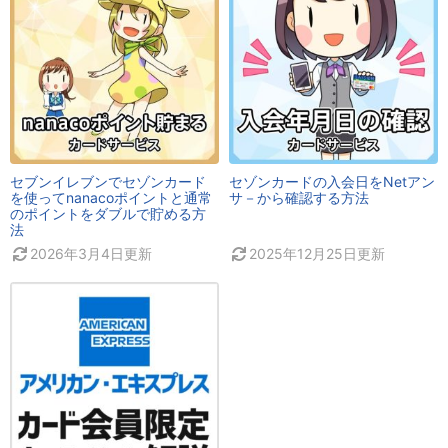
セブンイレブンでセゾンカード
セゾンカードの入会日をNetアン
を使ってnanacoポイントと通常
サ－から確認する方法
のポイントをダブルで貯める方
法
2026年3月4日
更新
2025年12月25日
更新