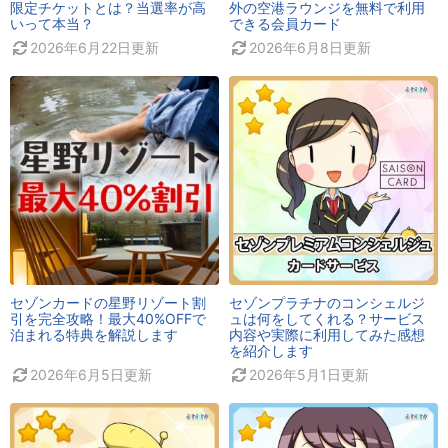
限定チケットとは？当選率が高
外の空港ラウンジを無料で利用
いって本当？
できる会員カード
2026年6月22日
更新
2026年6月8日
更新
セゾンカードの星野リゾート割
セゾンプラチナのコンシェルジ
引を完全攻略！最大40%OFFで
ュは何をしてくれる？サービス
泊まれる特典を解説します
内容や実際に利用してみた感想
を紹介します
2026年6月5日
更新
2026年5月1日
更新