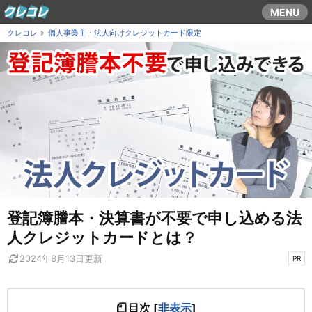
コ
MENU
ン
クレコレ
個人事業主・法人向けクレジットカード限定
テ
ン
ツ
ま
で
ス
キ
ッ
プ
す
登記簿謄本・決算書が不要で申し込める法
る
人クレジットカードとは？
2024年8月13日
更新
PR
目次
[
非表示
]