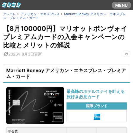
コ
MENU
ン
クレコレ
アメリカン・エキスプレス
Marriott Bonvoy アメリカン・エキスプレ
テ
ス・プレミアム・カード
ン
【8月100000円】マリオットボンヴォイ
ツ
プレミアムカードの入会キャンペーンの
ま
比較とメリットの解説
で
2026年8月3日
更新
ス
PR
キ
ッ
Marriott Bonvoy アメリカン・エキスプレス・プレミア
ム・カード
プ
す
最高峰のホテルステイを叶える
る
旅好き必見カード
国際ブランド
年会費