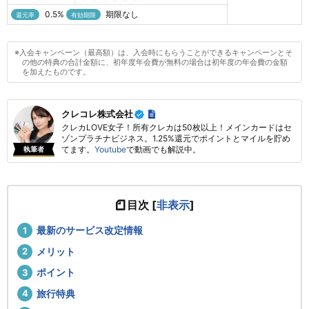
0.5%
期限なし
還元率
有効期限
※入会キャンペーン（最高額）は、入会時にもらうことができるキャンペーンとそ
の他の特典の合計金額に、初年度年会費が無料の場合は初年度の年会費の金額
を加えたものです。
クレコレ株式会社
クレカLOVE女子！所有クレカは50枚以上！メインカードはセ
ゾンプラチナビジネス。1.25%還元でポイントとマイルを貯め
てます。
Youtube
で動画でも解説中。
執筆者
目次
[
非表示
]
最新のサービス改定情報
メリット
ポイント
旅行特典