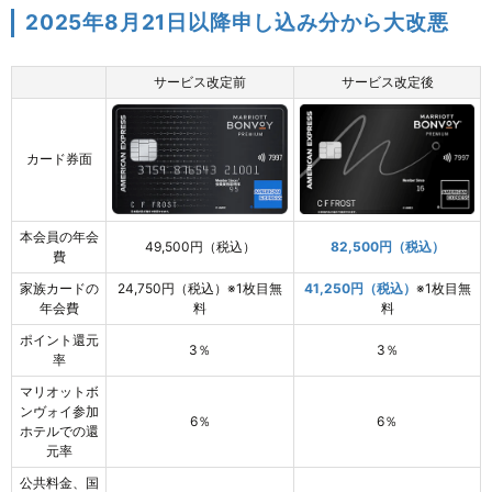
2025年8月21日以降申し込み分から大改悪
サービス改定前
サービス改定後
カード券面
本会員の年会
49,500円（税込）
82,500円（税込）
費
家族カードの
24,750円（税込）※1枚目無
41,250円（税込）
※1枚目無
年会費
料
料
ポイント還元
3％
3％
率
マリオットボ
ンヴォイ参加
6％
6％
ホテルでの還
元率
公共料金、国