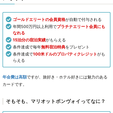
ゴールドエリートの会員資格
が自動で付与される
年間500万円以上利用で
プラチナエリート会員にも
なれる
15泊分の宿泊実績
がもらえる
条件達成で毎年
無料宿泊特典
をプレゼント
条件達成で
100⽶ドルのプロパティクレジット
がも
らえる
年会費は高額
ですが、旅好き・ホテル好きには魅力のある
カードです。
そもそも、マリオットボンヴォイってなに？