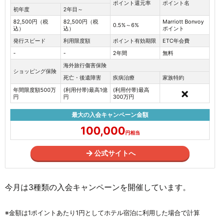
ポイント還元率
ポイント名
初年度
2年目～
82,500円（税
82,500円（税
Marriott Bonvoy
0.5%～6%
込）
込）
ポイント
発行スピード
利用限度額
ポイント有効期限
ETC年会費
-
-
2年間
無料
海外旅行傷害保険
ショッピング保険
死亡・後遺障害
疾病治療
家族特約
年間限度額500万
(利用付帯)最高1億
(利用付帯)最高
円
円
300万円
最大の入会キャンペーン金額
100,000
円相当
公式サイトへ
今月は3種類の入会キャンペーンを開催しています。
※金額は1ポイントあたり1円としてホテル宿泊に利用した場合で計算