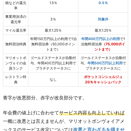
税などの還元
1.5％
0.5％
率
事業用決済の
3％
対象外
還元率
マイル還元率
最大1.25％
最大1.25％
年間150万円以上の利用で1泊
年間400万円以上の利用
で1
無料宿泊特典
無料宿泊券（50,000ポイン
泊無料宿泊券
（75,000ポイ
トまで）
ントまで）
マリオットボ
ゴールドステータスが自動付
ゴールドステータスが自動付
ンヴォイの会
与、年間400万円以上利用で
与、
年間500万円以上利用
で
員ランク
プラチナステータスに
プラチナステータスに
レストラン特
ポケットコンシェルジュ
なし
典
20％キャッシュバック
青字が改悪部分、赤字が改良部分です。
年会費の値上げに合わせて
サービス内容も向上していれば
一概に改悪とは言えませんが、マリオットボンヴォイアメ
ックスのサービス改定については
改悪と言わざるを得ませ