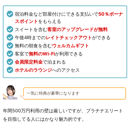
宿泊料金など部屋付けにできる支払いで
50％ボーナ
スポイント
をもらえる
スイートを含む
客室のアップグレードが無料
午後4時までの
レイトチェックアウト
ができる
無料の朝⾷を含む
ウェルカムギフト
客室で
無料のWi-Fi
が利用できる
会員限定料金
で泊まれる
ホテルのラウンジ
へのアクセス
一気に特典が豪華になります
年間500万円利用の壁は厳しいですが、プラチナエリート
を目指してる人にはかなり魅力的です。