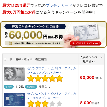
最大1.125%還元
で人気の
プラチナカード
がクレコレ限定で
最大6万円相当
お得
になる入会キャンペーンを開催中！
入会キャンペーン
カード・名称・還元率・有効期限
（最高額※）
セゾンプラチナ・ビジネス・アメリカ
ン・エキスプレス・カード
60,000
円
相当
1.125%
期限なし
還元率
有効期限
セゾンコバルト・ビジネス・アメリカ
ン・エキスプレス・カード
8,000
円
相当