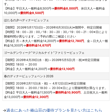
す。
【料金】平日大人一般料金8,500円→
優待料金8,000円
、休日大人一般料金
10,000円→
優待料金9,500円
ほたるの夕べディナービュッフェ
【期間】 2026年5月17日(日)～2026年6月30日(火)※期間中、特定日開催
【時間】18：00～20：00／18：30～20：30／19：00～21：00※日により
開催時間が異なります。ご予約の際にご確認ください
【料金】月～木大人一般料金14,200円→
優待料金12,780円
、金～日大人一般
料金16,300円→
優待料金14,670円
ゴールデンウィーク”マジカルナイト”ファミリービュッフェ
【期間】2026年4月29日(水・祝)～2026年5月5日(月・祝)※特定日開催
【時間】18:00 ～ 20:00
【料金】大人一般料金14,200円→
優待料金13,100円
春のディナービュッフェベント2026
【期間】2026年2月11日(水・祝) ～ 4月12日(日)※特定日開催
【時間】18:00 ～ 20:00 / 18:30 ～ 20:30※日により開催時間が異なります。
【料金】平日大人一般料金11,500円→
優待料金10,900円
、土日祝大人一般料
金13,000円→
優待料金12,300円
→
過去にあった椿山荘の優待プランを見たい方はこちら