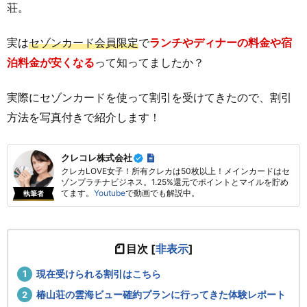
荘。
実は
セゾンカード会員限定
で
ランチやディナーの料金や宿
泊料金が安くなる
って知ってましたか？
実際にセゾンカードを使って割引を受けてきたので、割引
方法を写真付きで紹介します！
クレコレ株式会社
クレカLOVE女子！所有クレカは50枚以上！メインカードはセ
ゾンプラチナビジネス。1.25%還元でポイントとマイルを貯め
てます。
Youtube
で動画でも解説中。
執筆者
目次
[
非表示
]
現在受けられる割引はこちら
椿山荘の雲海ビュー確約プランに行ってきた体験レポート