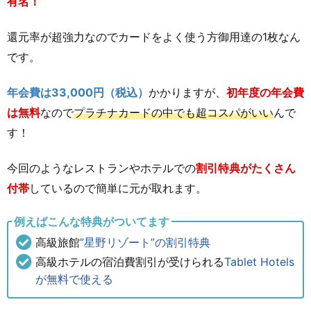
有名！
還元率が超強力なのでカードをよく使う方御用達の1枚なん
です。
年会費は33,000円（税込）
かかりますが、
初年度の年会費
は無料
なので
プラチナカードの中でも超コスパがいい
んで
す！
今回のようなレストランやホテルでの
割引特典がたくさん
付帯
しているので簡単に元が取れます。
例えばこんな特典がついてます
高級旅館
”星野リゾート”の割引特典
高級ホテルの宿泊費割引が受けられる
Tablet Hotels
が無料で使える