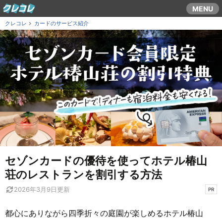
コ
MENU
ン
クレコレ
カードのサービス紹介
テ
ン
ツ
ま
で
ス
キ
ッ
プ
す
る
セゾンカードの優待を使ってホテル椿山
荘のレストランを割引する方法
2026年3月9日
更新
PR
都心にありながら四季折々の庭園が楽しめるホテル椿山