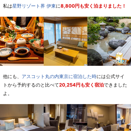
私は
星野リゾート界 伊東
に
8,800円も安く泊まりました！
他にも、
アスコット丸の内東京に宿泊した時
には公式サイ
トから予約するのと比べて
20,254円も安く宿泊
できました
よ。