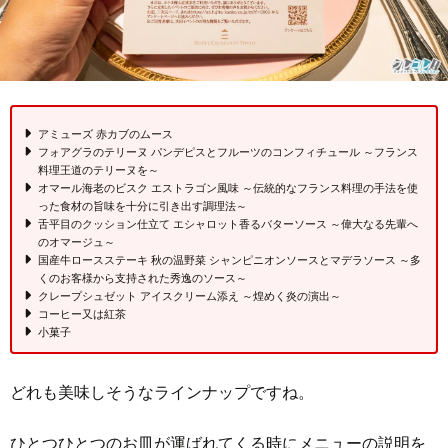
アミューズ 赤カブのムース
フォアグラのテリーヌ パンデピスとフルーツのコンフィチュール ～フランス
料理王道のテリーヌを～
オマール海老のビスク エストラゴン風味 ～伝統的なフランス料理の手法を使
った食材の旨味を十分に引き出す調理法～
舌平目のクッション仕立て エシャロット香るバターソース ～偉大なる先輩へ
のオマージュ～
国産牛ロースステーキ 秋の温野菜 シャンピニオンソースとマデラソース ～多
くのお客様から支持された秀逸のソース～
クレープシュゼット アイスクリーム添え ～煌めく炎の演出～
コーヒー又は紅茶
小菓子
どれも美味しそうなラインナップですね。
ひとつひとつのお皿が運ばれてくる時にメニューの説明を