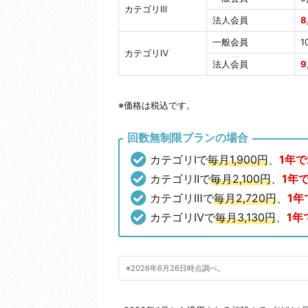
カテゴリⅢ
法人会員
8
一般会員
1
カテゴリⅣ
法人会員
9
※価格は税込です。
回数無制限プランの場合
カテゴリⅠで
毎月1,900円
、
1年で
カテゴリⅡで
毎月2
,100円
、
1年で
カテゴリⅢで
毎月2,720円
、
1年
カテゴリⅣで
毎月3,130円
、
1年
※2026年6月26日時点調べ。