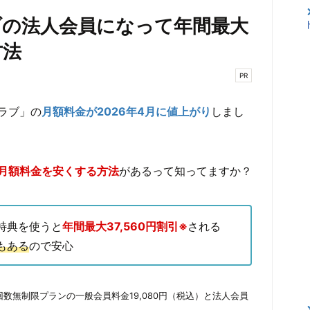
ブの法人会員になって年間最大
方法
PR
ラブ」の
月額料金が2026年4月に値上がり
しまし
月額料金を安くする方法
があるって知ってますか？
特典を使うと
年間最大37,560円割引※
される
もある
ので安心
回数無制限プランの一般会員料金19,080円（税込）と法人会員