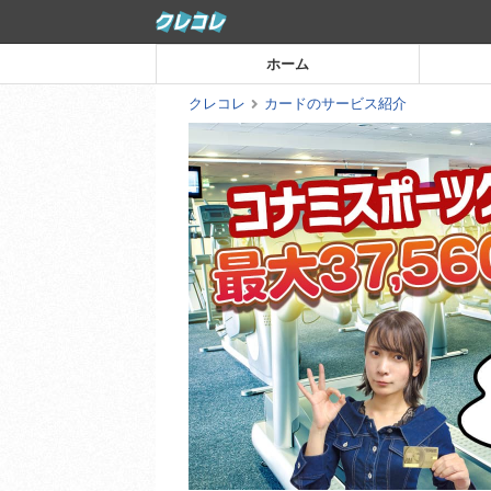
コ
ン
ホーム
テ
ン
クレコレ
カードのサービス紹介
ツ
ま
で
ス
キ
ッ
プ
す
る